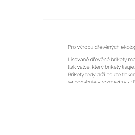
Pro výrobu dřevěných ekologic
Lisované dřevěné brikety maj
tlak válce, který brikety lis
Brikety tedy drží pouze tlake
se pohybuje v rozmezí 15 - 1
V porovnání s ostatními druhy
například nízká popelnatost a