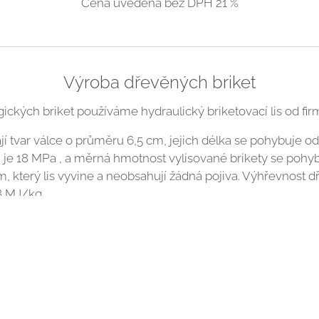
Cena uvedena bez DPH 21 %
Výroba dřevěných briket
kých briket používáme hydraulický briketovací lis od firmy
í tvar válce o průměru 6,5 cm, jejich délka se pohybuje od
uje, je 18 MPa , a měrná hmotnost vylisované brikety se poh
m, který lis vyvine a neobsahují žádná pojiva. Výhřevnost 
8 MJ/kg.
 paliv jsou tedy dřevěné brikety jedny z nejlevnějších. K 
 šetrnost k životnímu prostředí.