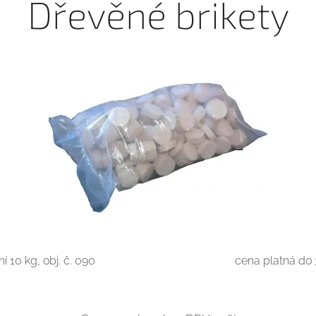
Dřevěné brikety
í 10 kg, obj. č. 090
cena platná d