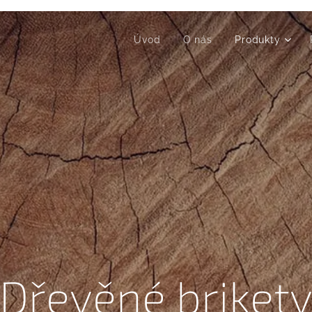
Úvod
O nás
Produkty
Dřevěné briket