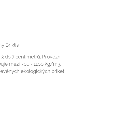
 Briklis.
 3 do 7 centimetrů. Provozní
ybuje mezi 700 - 1100 kg/m3.
dřevěných ekologických briket
dalším přednostem patří